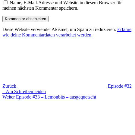
Name, E-Mail-Adresse und Website in diesem Browser für
meinen nächsten Kommentar speichern.
Diese Website verwendet Akismet, um Spam zu reduzieren.
Erfahre,
wie deine Kommentardaten verarbeitet werden.
Beitragsnavigation
Vorheriger
Beitrag
Zurück
Episode #32
– Am Schreiben leiden
Nächster
Weiter
Episode #33 – Lemonbits – ausgequetscht
Beitrag