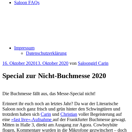
Saloon FAQs
Impressum
Datenschutzerklärung
Veröffentlicht
16. Oktober 2020
13. Oktober 2020
von
Saloongirl Carin
am
Special zur Nicht-Buchmesse 2020
Die Buchmesse fällt aus, das Messe-Special nicht!
Erinnert ihr euch noch an letztes Jahr? Da war der Literarische
Saloon noch ganz frisch und grün hinter den Schwingtüren und
trotzdem haben sich
Carin
und
Christian
voller Begeisterung auf
eine
»fast live«-Aufnahme
auf der Frankfurter Buchmesse gewagt.
Mitten in Halle 3, direkt am Ausgang zur Agora. Cowboyhüte
flogen, Kommentare wurden in die Mikrofone gezwitschert – doch