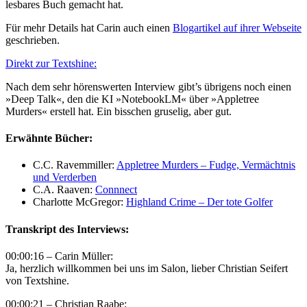
lesbares Buch gemacht hat.
Für mehr Details hat Carin auch einen
Blogartikel auf ihrer Webseite
geschrieben.
Direkt zur Textshine:
Nach dem sehr hörenswerten Interview gibt’s übrigens noch einen
»Deep Talk«, den die KI »NotebookLM« über »Appletree
Murders« erstell hat. Ein bisschen gruselig, aber gut.
Erwähnte Bücher:
C.C. Ravemmiller:
Appletree Murders – Fudge, Vermächtnis
und Verderben
C.A. Raaven:
Connnect
Charlotte McGregor:
Highland Crime – Der tote Golfer
Transkript des Interviews:
00:00:16 – Carin Müller:
Ja, herzlich willkommen bei uns im Salon, lieber Christian Seifert
von Textshine.
00:00:21 – Christian Raabe: