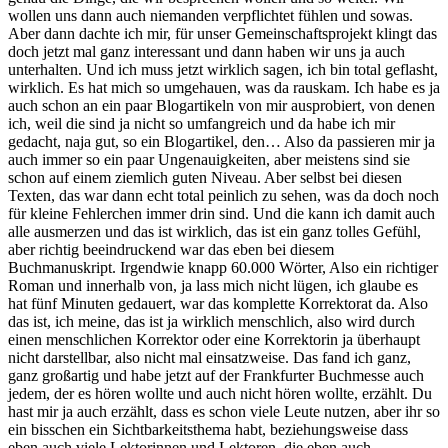
wollen uns dann auch niemanden verpflichtet fühlen und sowas.
Aber dann dachte ich mir, für unser Gemeinschaftsprojekt klingt das
doch jetzt mal ganz interessant und dann haben wir uns ja auch
unterhalten. Und ich muss jetzt wirklich sagen, ich bin total geflasht,
wirklich. Es hat mich so umgehauen, was da rauskam. Ich habe es ja
auch schon an ein paar Blogartikeln von mir ausprobiert, von denen
ich, weil die sind ja nicht so umfangreich und da habe ich mir
gedacht, naja gut, so ein Blogartikel, den… Also da passieren mir ja
auch immer so ein paar Ungenauigkeiten, aber meistens sind sie
schon auf einem ziemlich guten Niveau. Aber selbst bei diesen
Texten, das war dann echt total peinlich zu sehen, was da doch noch
für kleine Fehlerchen immer drin sind. Und die kann ich damit auch
alle ausmerzen und das ist wirklich, das ist ein ganz tolles Gefühl,
aber richtig beeindruckend war das eben bei diesem
Buchmanuskript. Irgendwie knapp 60.000 Wörter, Also ein richtiger
Roman und innerhalb von, ja lass mich nicht lügen, ich glaube es
hat fünf Minuten gedauert, war das komplette Korrektorat da. Also
das ist, ich meine, das ist ja wirklich menschlich, also wird durch
einen menschlichen Korrektor oder eine Korrektorin ja überhaupt
nicht darstellbar, also nicht mal einsatzweise. Das fand ich ganz,
ganz großartig und habe jetzt auf der Frankfurter Buchmesse auch
jedem, der es hören wollte und auch nicht hören wollte, erzählt. Du
hast mir ja auch erzählt, dass es schon viele Leute nutzen, aber ihr so
ein bisschen ein Sichtbarkeitsthema habt, beziehungsweise dass
eben auch viele Lektorinnen und Lektoren, die eben auch