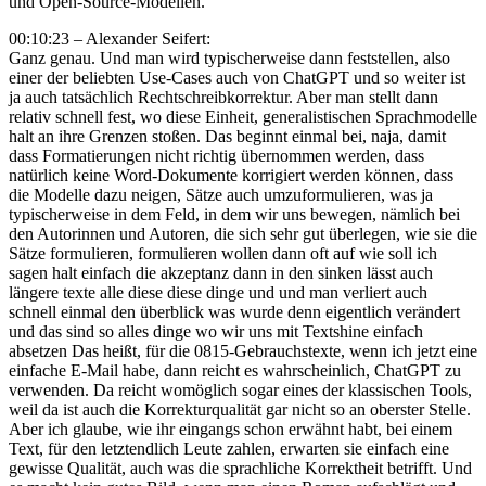
und Open-Source-Modellen.
00:10:23 – Alexander Seifert:
Ganz genau. Und man wird typischerweise dann feststellen, also
einer der beliebten Use-Cases auch von ChatGPT und so weiter ist
ja auch tatsächlich Rechtschreibkorrektur. Aber man stellt dann
relativ schnell fest, wo diese Einheit, generalistischen Sprachmodelle
halt an ihre Grenzen stoßen. Das beginnt einmal bei, naja, damit
dass Formatierungen nicht richtig übernommen werden, dass
natürlich keine Word-Dokumente korrigiert werden können, dass
die Modelle dazu neigen, Sätze auch umzuformulieren, was ja
typischerweise in dem Feld, in dem wir uns bewegen, nämlich bei
den Autorinnen und Autoren, die sich sehr gut überlegen, wie sie die
Sätze formulieren, formulieren wollen dann oft auf wie soll ich
sagen halt einfach die akzeptanz dann in den sinken lässt auch
längere texte alle diese diese dinge und und man verliert auch
schnell einmal den überblick was wurde denn eigentlich verändert
und das sind so alles dinge wo wir uns mit Textshine einfach
absetzen Das heißt, für die 0815-Gebrauchstexte, wenn ich jetzt eine
einfache E-Mail habe, dann reicht es wahrscheinlich, ChatGPT zu
verwenden. Da reicht womöglich sogar eines der klassischen Tools,
weil da ist auch die Korrekturqualität gar nicht so an oberster Stelle.
Aber ich glaube, wie ihr eingangs schon erwähnt habt, bei einem
Text, für den letztendlich Leute zahlen, erwarten sie einfach eine
gewisse Qualität, auch was die sprachliche Korrektheit betrifft. Und