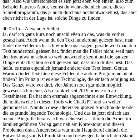
das? Also wie unterscheidet es sich jetzt eben von einem, also zum
Beispiel Papyrus Autor, kennst du wahrscheinlich auch, dieses
Schreibprogramm, das ja auch durchaus hochentwickelt ist, das aber
eben nicht in der Lage ist, solche Dinge zu finden.
00:05:15 – Alexander Seifert:
Ja, darf ich ganz kurz noch anschließen an das, was du vorher
gesagt hast. Auch wenn du den Text hundertmal gelesen hast, man
findet die Fehler nicht. Ich würde sogar sagen, gerade weil man den
Text hundertmal gelesen hat, findet man die Fehler nicht, weil man
den irgendwann schon so weit auswendig kennt und die ganzen
Dinge einfach schon so oft gelesen hat, dass man drüber liest. Das
heißt, es muss eigentlich jemand anderer den Text lesen. Genau.
Warum findet Textshine diese Fehler, die andere Programme nicht
finden? Im Prinzip ist es eine Technologie, die einfach sehr jung ist.
Das Ganze wäre vor drei, vier Jahren noch gar nicht möglich
gewesen. Ich meine, Also konkret seit 2019 arbeite ich an
Textshineen. Da hat sich erstmals abgezeichnet eine Entwicklung,
die mittlerweile in diesen Tools wie ChatGPT und so weiter
gemündet ist. Nämlich diese allerersten großen Sprachmodelle oder
die zugrunde liegende Technologie. Und das ist jetzt einfach aus
meiner Biografie heraus. Ich war einerseits… durch die Arbeit im
familiengeführten Verlag ganz nah am Korrektorat und diesen
Problemen dran. Andererseits war mein Hauptberuf einfach die
Entwicklung von KI-Produkten und deswegen habe ich den Stand