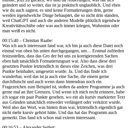
geändert und so weiter, das ist ja praktisch unglaublich. Und eben
wie du auch sagtest, es sind keine Formatierungen drin, gerne
werden irgendwelche Dinge behauptet, die so nicht drin standen,
weil ChatGPT und auch die anderen Modelle plötzlich irgendwie
Kreativitätsschübe oder was auch immer kriegen, Wahnsinn oder
man weiß es nicht.
00:15:40 – Christian Raabe:
Was ich auch interessant fand war, ich bin ja auch diese Datei noch
einmal von oben bis unten durchgegangen, um… Erstmal zufrieden
festzustellen, dass das Gro der bei uns zu korrigierenden Sachen
eben halt tatsächlich Formatierungsart war. Also dass diese drei
gesetzten Punkte letztendlich in dieses eine Zeichen, was drei
Punkte beinhaltet, umgesetzt wurde. Ja. Und das finde ich
wunderbar, weil das ist ja auch eine Sache, die einem gerne
durchflutscht und auch wenn dann hintendran noch ein
Fragezeichen zum Beispiel ist, stoßen da andere Programme ja auch
gerne mal an ihre Grenzen. Und wenn ich mich recht erinnere, habe
ich sogar ein paar Punkte gesehen, wo ein als kursiv markierter Text
aus Gründen tatsächlich entweder verlängert oder verkürzt wurde.
Weil also das Wort, was hinten dran war, letztendlich eigentlich gar
nicht mehr kursiv gehört hätte. Und das hat das Programm auch
gemerkt. Das fand ich schon mal extrem interessant.
00:16:53 – Alexander Seifert: