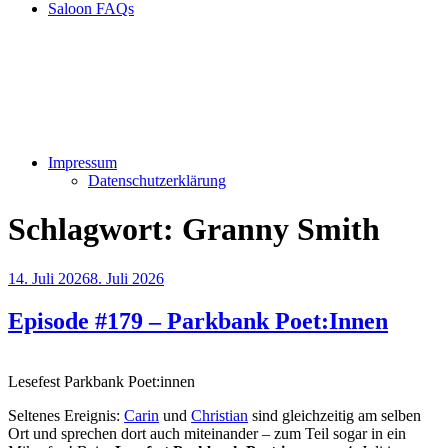
Saloon FAQs
Impressum
Datenschutzerklärung
Schlagwort:
Granny Smith
Veröffentlicht
14. Juli 2026
8. Juli 2026
am
Episode #179 – Parkbank Poet:Innen
Lesefest Parkbank Poet:innen
Seltenes Ereignis:
Carin
und
Christian
sind gleichzeitig am selben
Ort und sprechen dort auch miteinander – zum Teil sogar in ein