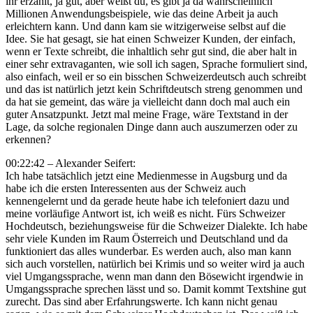
ihr erzählt, ja gut, aber weißt du, es gibt ja da wahrscheinlich
Millionen Anwendungsbeispiele, wie das deine Arbeit ja auch
erleichtern kann. Und dann kam sie witzigerweise selbst auf die
Idee. Sie hat gesagt, sie hat einen Schweizer Kunden, der einfach,
wenn er Texte schreibt, die inhaltlich sehr gut sind, die aber halt in
einer sehr extravaganten, wie soll ich sagen, Sprache formuliert sind,
also einfach, weil er so ein bisschen Schweizerdeutsch auch schreibt
und das ist natürlich jetzt kein Schriftdeutsch streng genommen und
da hat sie gemeint, das wäre ja vielleicht dann doch mal auch ein
guter Ansatzpunkt. Jetzt mal meine Frage, wäre Textstand in der
Lage, da solche regionalen Dinge dann auch auszumerzen oder zu
erkennen?
00:22:42 – Alexander Seifert:
Ich habe tatsächlich jetzt eine Medienmesse in Augsburg und da
habe ich die ersten Interessenten aus der Schweiz auch
kennengelernt und da gerade heute habe ich telefoniert dazu und
meine vorläufige Antwort ist, ich weiß es nicht. Fürs Schweizer
Hochdeutsch, beziehungsweise für die Schweizer Dialekte. Ich habe
sehr viele Kunden im Raum Österreich und Deutschland und da
funktioniert das alles wunderbar. Es werden auch, also man kann
sich auch vorstellen, natürlich bei Krimis und so weiter wird ja auch
viel Umgangssprache, wenn man dann den Bösewicht irgendwie in
Umgangssprache sprechen lässt und so. Damit kommt Textshine gut
zurecht. Das sind aber Erfahrungswerte. Ich kann nicht genau