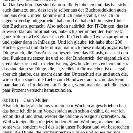
Ja, Dankeschön. Das sind dann so die Feinheiten und das hat sicher
auch damit zu tun, dass ich ja selber aus der Buchproduktion auch
und aus dem Umfeld komme und Ich habe erzählt, dass ich im
eigenen Verlag mitgearbeitet habe und da habe ich in erster Linie
den Buchsatz gemacht. Also neben natürlich den IT-Dingen, das ist
sowieso klar als Informatiker, habe ich aber immer den Buchsatz
ganz früh in LaTeX, das ist so ein für Techniker Textsatzprogramm
und später dann in InDesign. Und ich glaube, ich habe über 200
Bücher gesetzt und da lernt man natürlich diese mikrotypografischen
Dinge auch, die Das Auslassungszeichen, das Ellipsis, das statt den
drei Punkten zu setzen ist und so, der Bindestrich, der eigentlich ein
Gedankenstrich ist in vielen Fällen, geschützte Leerzeichen und so,
das sind dann so Dinge, die, ja, vielleicht für manchen ist das egal,
aber ich glaube, das macht dann den Unterschied aus und auch die,
wie soll ich sagen, die Liebe zum Handwerk auch. Und das kennt
man dann den Produkten am Ende an, wenn man da auch die letzten
paar Prozent versucht herauszuholen.
00:18:11 – Carin Müller:
Also ich finde, als du uns vor ein paar Wochen angeschrieben hast,
das hatte ich dir ja im Vorgespräch auch schon erzählt, da war ich
schon drauf und dran, wieder die übliche Absage zu schreiben. Ja.
Weil wir eigentlich nie jetzt in dem Sinne Werbung machen oder
sonst was, sondern weil das ist ja unser Podcast und wir besprechen
genau die Dinge, die wir besprechen wollen und so weiter. Wir