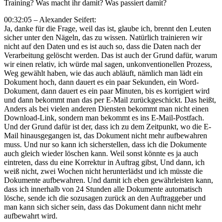
Training? Was macht ihr damit? Was passiert damit?
00:32:05 – Alexander Seifert:
Ja, danke für die Frage, weil das ist, glaube ich, brennt den Leuten
sicher unter den Nägeln, das zu wissen. Natürlich trainieren wir
nicht auf den Daten und es ist auch so, dass die Daten nach der
Verarbeitung gelöscht werden. Das ist auch der Grund dafür, warum
wir einen relativ, ich würde mal sagen, unkonventionellen Prozess,
Weg gewählt haben, wie das auch abläuft, nämlich man lädt ein
Dokument hoch, dann dauert es ein paar Sekunden, ein Word-
Dokument, dann dauert es ein paar Minuten, bis es korrigiert wird
und dann bekommt man das per E-Mail zurückgeschickt. Das heißt,
Anders als bei vielen anderen Diensten bekommt man nicht einen
Download-Link, sondern man bekommt es ins E-Mail-Postfach.
Und der Grund dafür ist der, dass ich zu dem Zeitpunkt, wo die E-
Mail hinausgegangen ist, das Dokument nicht mehr aufbewahren
muss. Und nur so kann ich sicherstellen, dass ich die Dokumente
auch gleich wieder löschen kann. Weil sonst könnte es ja auch
eintreten, dass du eine Korrektur in Auftrag gibst, Und dann, ich
weiß nicht, zwei Wochen nicht herunterlädst und ich müsste die
Dokumente aufbewahren. Und damit ich eben gewährleisten kann,
dass ich innerhalb von 24 Stunden alle Dokumente automatisch
lösche, sende ich die sozusagen zurück an den Auftraggeber und
man kann sich sicher sein, dass das Dokument dann nicht mehr
aufbewahrt wird.