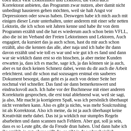
Korrektorat anbieten, das Programm zwar nutzen, aber damit nicht
unbedingt hausieren gehen möchten, weil sie halt Angst vor
Depressionen oder sowas haben. Deswegen habe ich mich auch mit
einigen dieser Leute unterhalten, unter anderem mit einer sehr netten
Lektorin, die ich schon seit Jahren kenne und habe ihr von dem
Programm erzählt und die hat es wiederum auch schon beim VFLL,
also die ist im Verband der Freien Lektorinnen und Lektoren, Auch
engagiert, da kursiert das ja auch schon, hast du mir auch schon
erzählt, also die kennen das alle, aber naja und ich habe ihr dann
davon erzählt und wie toll es war und wie gut ich es fand und dann
war sie wirklich dann erst so ein bisschen, ja aber meine Kunden
erwarten ja, dass ich es mache, sage ich, ja das können sie ja auch,
aber es tut doch keinen Schmerz dabei, wenn du dir auch die Arbeit
erleichterst. und dir schon mal sozusagen erstmal ein sauberes
Dokument besorgst, dann geht es ja auch von deiner Seite her
nochmal viel schneller. Das fand sie dann bemerkenswert und
eindrucksvoll auch. Ich habe vor der Buchmesse mit einer anderen
Korrekturin gesprochen, die erst total ablehnend war, weil sie sagt,
ja also, Mir macht ja korrigieren Spaß, was ich persönlich überhaupt
nicht verstehen kann. Also es gibt ja nichts, was mehr Soulcrushing
ist als Korrektorat. Also ich meine, da ist ja auch überhaupt keine
Kreativität mehr dabei. Das ist ja wirklich nur stumpfes Regeln
abarbeiten und dann scannen nach Fehlern. Aber gut, soll ja sein,
dass es so Leute gibt, die da Freude dran haben. Und dann habe ich