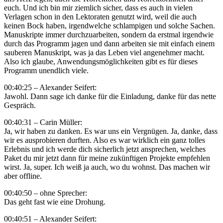
euch. Und ich bin mir ziemlich sicher, dass es auch in vielen
Verlagen schon in den Lektoraten genutzt wird, weil die auch
keinen Bock haben, irgendwelche schlampigen und solche Sachen.
Manuskripte immer durchzuarbeiten, sondern da erstmal irgendwie
durch das Programm jagen und dann arbeiten sie mit einfach einem
sauberen Manuskript, was ja das Leben viel angenehmer macht.
Also ich glaube, Anwendungsmöglichkeiten gibt es für dieses
Programm unendlich viele.
00:40:25 – Alexander Seifert:
Jawohl. Dann sage ich danke für die Einladung, danke für das nette
Gespräch.
00:40:31 – Carin Müller:
Ja, wir haben zu danken. Es war uns ein Vergnügen. Ja, danke, dass
wir es ausprobieren durften. Also es war wirklich ein ganz tolles
Erlebnis und ich werde dich sicherlich jetzt ansprechen, welches
Paket du mir jetzt dann für meine zukünftigen Projekte empfehlen
wirst. Ja, super. Ich weiß ja auch, wo du wohnst. Das machen wir
aber offline.
00:40:50 – ohne Sprecher:
Das geht fast wie eine Drohung.
00:40:51 – Alexander Seifert: