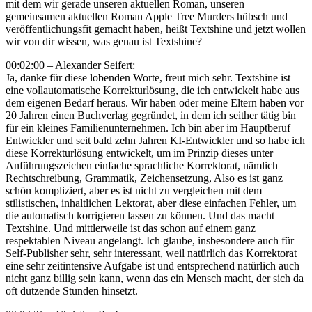
mit dem wir gerade unseren aktuellen Roman, unseren
gemeinsamen aktuellen Roman Apple Tree Murders hübsch und
veröffentlichungsfit gemacht haben, heißt Textshine und jetzt wollen
wir von dir wissen, was genau ist Textshine?
00:02:00 – Alexander Seifert:
Ja, danke für diese lobenden Worte, freut mich sehr. Textshine ist
eine vollautomatische Korrekturlösung, die ich entwickelt habe aus
dem eigenen Bedarf heraus. Wir haben oder meine Eltern haben vor
20 Jahren einen Buchverlag gegründet, in dem ich seither tätig bin
für ein kleines Familienunternehmen. Ich bin aber im Hauptberuf
Entwickler und seit bald zehn Jahren KI-Entwickler und so habe ich
diese Korrekturlösung entwickelt, um im Prinzip dieses unter
Anführungszeichen einfache sprachliche Korrektorat, nämlich
Rechtschreibung, Grammatik, Zeichensetzung, Also es ist ganz
schön kompliziert, aber es ist nicht zu vergleichen mit dem
stilistischen, inhaltlichen Lektorat, aber diese einfachen Fehler, um
die automatisch korrigieren lassen zu können. Und das macht
Textshine. Und mittlerweile ist das schon auf einem ganz
respektablen Niveau angelangt. Ich glaube, insbesondere auch für
Self-Publisher sehr, sehr interessant, weil natürlich das Korrektorat
eine sehr zeitintensive Aufgabe ist und entsprechend natürlich auch
nicht ganz billig sein kann, wenn das ein Mensch macht, der sich da
oft dutzende Stunden hinsetzt.