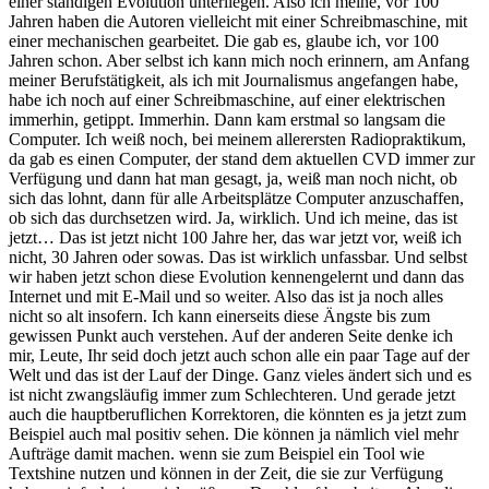
einer ständigen Evolution unterliegen. Also ich meine, vor 100
Jahren haben die Autoren vielleicht mit einer Schreibmaschine, mit
einer mechanischen gearbeitet. Die gab es, glaube ich, vor 100
Jahren schon. Aber selbst ich kann mich noch erinnern, am Anfang
meiner Berufstätigkeit, als ich mit Journalismus angefangen habe,
habe ich noch auf einer Schreibmaschine, auf einer elektrischen
immerhin, getippt. Immerhin. Dann kam erstmal so langsam die
Computer. Ich weiß noch, bei meinem allerersten Radiopraktikum,
da gab es einen Computer, der stand dem aktuellen CVD immer zur
Verfügung und dann hat man gesagt, ja, weiß man noch nicht, ob
sich das lohnt, dann für alle Arbeitsplätze Computer anzuschaffen,
ob sich das durchsetzen wird. Ja, wirklich. Und ich meine, das ist
jetzt… Das ist jetzt nicht 100 Jahre her, das war jetzt vor, weiß ich
nicht, 30 Jahren oder sowas. Das ist wirklich unfassbar. Und selbst
wir haben jetzt schon diese Evolution kennengelernt und dann das
Internet und mit E-Mail und so weiter. Also das ist ja noch alles
nicht so alt insofern. Ich kann einerseits diese Ängste bis zum
gewissen Punkt auch verstehen. Auf der anderen Seite denke ich
mir, Leute, Ihr seid doch jetzt auch schon alle ein paar Tage auf der
Welt und das ist der Lauf der Dinge. Ganz vieles ändert sich und es
ist nicht zwangsläufig immer zum Schlechteren. Und gerade jetzt
auch die hauptberuflichen Korrektoren, die könnten es ja jetzt zum
Beispiel auch mal positiv sehen. Die können ja nämlich viel mehr
Aufträge damit machen. wenn sie zum Beispiel ein Tool wie
Textshine nutzen und können in der Zeit, die sie zur Verfügung