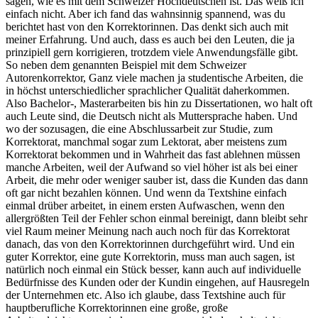
sagen, wie es mit dem Schweizer Hochdeutschen ist. Das weiß ich
einfach nicht. Aber ich fand das wahnsinnig spannend, was du
berichtet hast von den Korrektorinnen. Das denkt sich auch mit
meiner Erfahrung. Und auch, dass es auch bei den Leuten, die ja
prinzipiell gern korrigieren, trotzdem viele Anwendungsfälle gibt.
So neben dem genannten Beispiel mit dem Schweizer
Autorenkorrektor, Ganz viele machen ja studentische Arbeiten, die
in höchst unterschiedlicher sprachlicher Qualität daherkommen.
Also Bachelor-, Masterarbeiten bis hin zu Dissertationen, wo halt oft
auch Leute sind, die Deutsch nicht als Muttersprache haben. Und
wo der sozusagen, die eine Abschlussarbeit zur Studie, zum
Korrektorat, manchmal sogar zum Lektorat, aber meistens zum
Korrektorat bekommen und in Wahrheit das fast ablehnen müssen
manche Arbeiten, weil der Aufwand so viel höher ist als bei einer
Arbeit, die mehr oder weniger sauber ist, dass die Kunden das dann
oft gar nicht bezahlen können. Und wenn da Textshine einfach
einmal drüber arbeitet, in einem ersten Aufwaschen, wenn den
allergrößten Teil der Fehler schon einmal bereinigt, dann bleibt sehr
viel Raum meiner Meinung nach auch noch für das Korrektorat
danach, das von den Korrektorinnen durchgeführt wird. Und ein
guter Korrektor, eine gute Korrektorin, muss man auch sagen, ist
natürlich noch einmal ein Stück besser, kann auch auf individuelle
Bedürfnisse des Kunden oder der Kundin eingehen, auf Hausregeln
der Unternehmen etc. Also ich glaube, dass Textshine auch für
hauptberufliche Korrektorinnen eine große, große