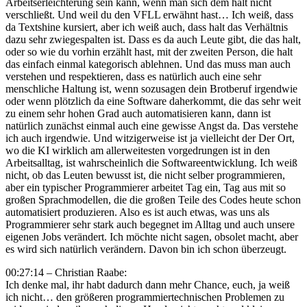
Arbeitserleichterung sein kann, wenn man sich dem halt nicht
verschließt. Und weil du den VFLL erwähnt hast… Ich weiß, dass
da Textshine kursiert, aber ich weiß auch, dass halt das Verhältnis
dazu sehr zwiegespalten ist. Dass es da auch Leute gibt, die das halt,
oder so wie du vorhin erzählt hast, mit der zweiten Person, die halt
das einfach einmal kategorisch ablehnen. Und das muss man auch
verstehen und respektieren, dass es natürlich auch eine sehr
menschliche Haltung ist, wenn sozusagen dein Brotberuf irgendwie
oder wenn plötzlich da eine Software daherkommt, die das sehr weit
zu einem sehr hohen Grad auch automatisieren kann, dann ist
natürlich zunächst einmal auch eine gewisse Angst da. Das verstehe
ich auch irgendwie. Und witzigerweise ist ja vielleicht der Der Ort,
wo die KI wirklich am allerweitesten vorgedrungen ist in den
Arbeitsalltag, ist wahrscheinlich die Softwareentwicklung. Ich weiß
nicht, ob das Leuten bewusst ist, die nicht selber programmieren,
aber ein typischer Programmierer arbeitet Tag ein, Tag aus mit so
großen Sprachmodellen, die die großen Teile des Codes heute schon
automatisiert produzieren. Also es ist auch etwas, was uns als
Programmierer sehr stark auch begegnet im Alltag und auch unsere
eigenen Jobs verändert. Ich möchte nicht sagen, obsolet macht, aber
es wird sich natürlich verändern. Davon bin ich schon überzeugt.
00:27:14 – Christian Raabe:
Ich denke mal, ihr habt dadurch dann mehr Chance, euch, ja weiß
ich nicht… den größeren programmiertechnischen Problemen zu