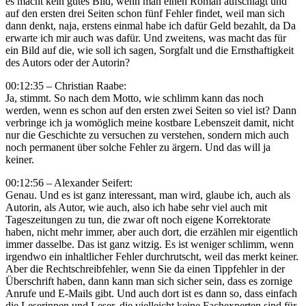
es macht kein gutes Bild, wenn man einen Roman aufschlägt und
auf den ersten drei Seiten schon fünf Fehler findet, weil man sich
dann denkt, naja, erstens einmal habe ich dafür Geld bezahlt, da Da
erwarte ich mir auch was dafür. Und zweitens, was macht das für
ein Bild auf die, wie soll ich sagen, Sorgfalt und die Ernsthaftigkeit
des Autors oder der Autorin?
00:12:35 – Christian Raabe:
Ja, stimmt. So nach dem Motto, wie schlimm kann das noch
werden, wenn es schon auf den ersten zwei Seiten so viel ist? Dann
verbringe ich ja womöglich meine kostbare Lebenszeit damit, nicht
nur die Geschichte zu versuchen zu verstehen, sondern mich auch
noch permanent über solche Fehler zu ärgern. Und das will ja
keiner.
00:12:56 – Alexander Seifert:
Genau. Und es ist ganz interessant, man wird, glaube ich, auch als
Autorin, als Autor, wie auch, also ich habe sehr viel auch mit
Tageszeitungen zu tun, die zwar oft noch eigene Korrektorate
haben, nicht mehr immer, aber auch dort, die erzählen mir eigentlich
immer dasselbe. Das ist ganz witzig. Es ist weniger schlimm, wenn
irgendwo ein inhaltlicher Fehler durchrutscht, weil das merkt keiner.
Aber die Rechtschreibfehler, wenn Sie da einen Tippfehler in der
Überschrift haben, dann kann man sich sicher sein, dass es zornige
Anrufe und E-Mails gibt. Und auch dort ist es dann so, dass einfach
die Leserinnen und Leser, die vielleicht keine Fachexperten sind für