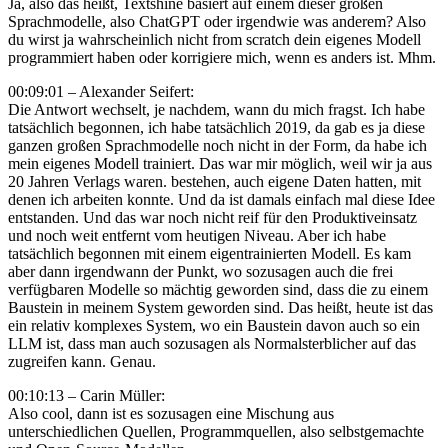
Ja, also das heißt, Textshine basiert auf einem dieser großen
Sprachmodelle, also ChatGPT oder irgendwie was anderem? Also
du wirst ja wahrscheinlich nicht from scratch dein eigenes Modell
programmiert haben oder korrigiere mich, wenn es anders ist. Mhm.
00:09:01 – Alexander Seifert:
Die Antwort wechselt, je nachdem, wann du mich fragst. Ich habe
tatsächlich begonnen, ich habe tatsächlich 2019, da gab es ja diese
ganzen großen Sprachmodelle noch nicht in der Form, da habe ich
mein eigenes Modell trainiert. Das war mir möglich, weil wir ja aus
20 Jahren Verlags waren. bestehen, auch eigene Daten hatten, mit
denen ich arbeiten konnte. Und da ist damals einfach mal diese Idee
entstanden. Und das war noch nicht reif für den Produktiveinsatz
und noch weit entfernt vom heutigen Niveau. Aber ich habe
tatsächlich begonnen mit einem eigentrainierten Modell. Es kam
aber dann irgendwann der Punkt, wo sozusagen auch die frei
verfügbaren Modelle so mächtig geworden sind, dass die zu einem
Baustein in meinem System geworden sind. Das heißt, heute ist das
ein relativ komplexes System, wo ein Baustein davon auch so ein
LLM ist, dass man auch sozusagen als Normalsterblicher auf das
zugreifen kann. Genau.
00:10:13 – Carin Müller:
Also cool, dann ist es sozusagen eine Mischung aus
unterschiedlichen Quellen, Programmquellen, also selbstgemachte