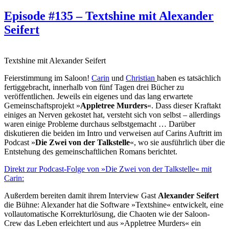
am
Episode #135 – Textshine mit Alexander
Seifert
Textshine mit Alexander Seifert
Feierstimmung im Saloon!
Carin
und
Christian
haben es tatsächlich
fertiggebracht, innerhalb von fünf Tagen drei Bücher zu
veröffentlichen. Jeweils ein eigenes und das lang erwartete
Gemeinschaftsprojekt »
Appletree Murders
«. Dass dieser Kraftakt
einiges an Nerven gekostet hat, versteht sich von selbst – allerdings
waren einige Probleme durchaus selbstgemacht … Darüber
diskutieren die beiden im Intro und verweisen auf Carins Auftritt im
Podcast »
Die Zwei von der Talkstelle
«, wo sie ausführlich über die
Entstehung des gemeinschaftlichen Romans berichtet.
Direkt zur Podcast-Folge von »Die Zwei von der Talkstelle« mit
Carin:
Außerdem bereiten damit ihrem Interview Gast
Alexander Seifert
die Bühne: Alexander hat die Software »Textshine« entwickelt, eine
vollautomatische Korrekturlösung, die Chaoten wie der Saloon-
Crew das Leben erleichtert und aus »Appletree Murders« ein