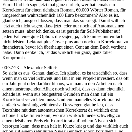
Euro. Und ich sage jetzt mal ganz ehrlich, wer hat jemals ein
Korrektorat für einen richtigen Roman, 60.000 Wörter Roman, für
umgerechnet wahrscheinlich 160 Euro bekommen? Also es ist,
glaube ich, ausgeschlossen, dass man das so kriegt. Damit will ich
jetzt auch nicht sagen, dass jetzt jeder nur noch auf Automatismen
setzen muss, aber ich denke, es ist gerade für Self-Publisher auf
jeden Fall eine gute Option, die sagen, ja, ich kann es mir einfach
nicht leisten, Lektorat plus Cover plus auch noch ein Korrektorat zu
finanzieren, bevor ich überhaupt einen Cent an dem Buch verdient
habe. Dann denke ich, ist das wirklich ein ganz, ganz toller
Kompromiss.
00:37:23 – Alexander Seifert:
So sieht es aus. Genau, danke. Ich glaube, es ist tatsächlich so, dass
wenn man so viel Schweiß und Blut in ein Projekt investiert, das oft
ein Jahr geht oder darüber hinaus, wo man an den Arbeiten nach
einem anstrengenden Alltag noch schreibt, dass es dann eigentlich
schade ist, wenn aus budgetären Gründen man dann auf ein
Korrektorat verzichten muss. Und ein manuelles Korrektorat ist
einfach wahnsinnig zeitintensiv. Deswegen glaube ich, dass
Textshine mit dem automatischen Korrektorat da wirklich eine
schöne Lücke füllen kann, wo man wirklich niederschwellig zu
einem leistbaren Preis ein Korrektorat auf hohem Niveau sich
besorgen kann. dass man halt in Kürze kriegt und das wirklich auch
schon auf einem sehr guten Niveau einfach schon korrigiert. Und