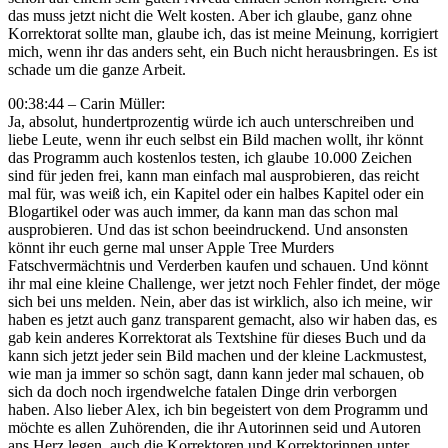
das muss jetzt nicht die Welt kosten. Aber ich glaube, ganz ohne
Korrektorat sollte man, glaube ich, das ist meine Meinung, korrigiert
mich, wenn ihr das anders seht, ein Buch nicht herausbringen. Es ist
schade um die ganze Arbeit.
00:38:44 – Carin Müller:
Ja, absolut, hundertprozentig würde ich auch unterschreiben und
liebe Leute, wenn ihr euch selbst ein Bild machen wollt, ihr könnt
das Programm auch kostenlos testen, ich glaube 10.000 Zeichen
sind für jeden frei, kann man einfach mal ausprobieren, das reicht
mal für, was weiß ich, ein Kapitel oder ein halbes Kapitel oder ein
Blogartikel oder was auch immer, da kann man das schon mal
ausprobieren. Und das ist schon beeindruckend. Und ansonsten
könnt ihr euch gerne mal unser Apple Tree Murders
Fatschvermächtnis und Verderben kaufen und schauen. Und könnt
ihr mal eine kleine Challenge, wer jetzt noch Fehler findet, der möge
sich bei uns melden. Nein, aber das ist wirklich, also ich meine, wir
haben es jetzt auch ganz transparent gemacht, also wir haben das, es
gab kein anderes Korrektorat als Textshine für dieses Buch und da
kann sich jetzt jeder sein Bild machen und der kleine Lackmustest,
wie man ja immer so schön sagt, dann kann jeder mal schauen, ob
sich da doch noch irgendwelche fatalen Dinge drin verborgen
haben. Also lieber Alex, ich bin begeistert von dem Programm und
möchte es allen Zuhörenden, die ihr Autorinnen seid und Autoren
ans Herz legen, auch die Korrektoren und Korrektorinnen unter