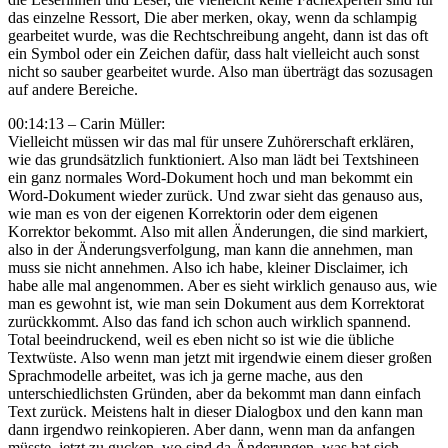
das einzelne Ressort, Die aber merken, okay, wenn da schlampig
gearbeitet wurde, was die Rechtschreibung angeht, dann ist das oft
ein Symbol oder ein Zeichen dafür, dass halt vielleicht auch sonst
nicht so sauber gearbeitet wurde. Also man überträgt das sozusagen
auf andere Bereiche.
00:14:13 – Carin Müller:
Vielleicht müssen wir das mal für unsere Zuhörerschaft erklären,
wie das grundsätzlich funktioniert. Also man lädt bei Textshineen
ein ganz normales Word-Dokument hoch und man bekommt ein
Word-Dokument wieder zurück. Und zwar sieht das genauso aus,
wie man es von der eigenen Korrektorin oder dem eigenen
Korrektor bekommt. Also mit allen Änderungen, die sind markiert,
also in der Änderungsverfolgung, man kann die annehmen, man
muss sie nicht annehmen. Also ich habe, kleiner Disclaimer, ich
habe alle mal angenommen. Aber es sieht wirklich genauso aus, wie
man es gewohnt ist, wie man sein Dokument aus dem Korrektorat
zurückkommt. Also das fand ich schon auch wirklich spannend.
Total beeindruckend, weil es eben nicht so ist wie die übliche
Textwüste. Also wenn man jetzt mit irgendwie einem dieser großen
Sprachmodelle arbeitet, was ich ja gerne mache, aus den
unterschiedlichsten Gründen, aber da bekommt man dann einfach
Text zurück. Meistens halt in dieser Dialogbox und den kann man
dann irgendwo reinkopieren. Aber dann, wenn man da anfangen
müsste, jetzt zu gucken, wo sind da Änderungen, was hat sich