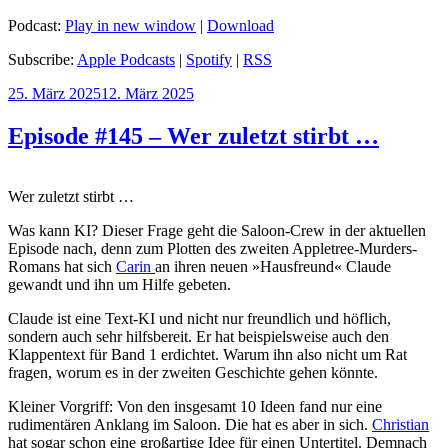
Podcast:
Play in new window
|
Download
Subscribe:
Apple Podcasts
|
Spotify
|
RSS
Veröffentlicht
25. März 2025
12. März 2025
am
Episode #145 – Wer zuletzt stirbt …
Wer zuletzt stirbt …
Was kann KI? Dieser Frage geht die Saloon-Crew in der aktuellen
Episode nach, denn zum Plotten des zweiten Appletree-Murders-
Romans hat sich
Carin
an ihren neuen »Hausfreund« Claude
gewandt und ihn um Hilfe gebeten.
Claude ist eine Text-KI und nicht nur freundlich und höflich,
sondern auch sehr hilfsbereit. Er hat beispielsweise auch den
Klappentext für Band 1 erdichtet. Warum ihn also nicht um Rat
fragen, worum es in der zweiten Geschichte gehen könnte.
Kleiner Vorgriff: Von den insgesamt 10 Ideen fand nur eine
rudimentären Anklang im Saloon. Die hat es aber in sich.
Christian
hat sogar schon eine großartige Idee für einen Untertitel. Demnach