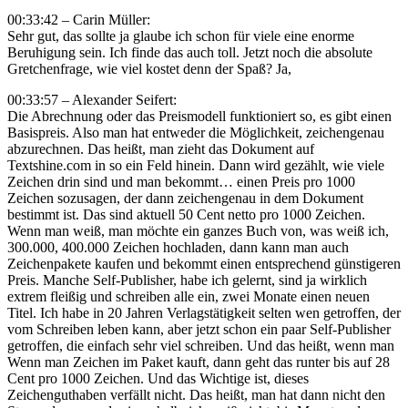
00:33:42 – Carin Müller:
Sehr gut, das sollte ja glaube ich schon für viele eine enorme
Beruhigung sein. Ich finde das auch toll. Jetzt noch die absolute
Gretchenfrage, wie viel kostet denn der Spaß? Ja,
00:33:57 – Alexander Seifert:
Die Abrechnung oder das Preismodell funktioniert so, es gibt einen
Basispreis. Also man hat entweder die Möglichkeit, zeichengenau
abzurechnen. Das heißt, man zieht das Dokument auf
Textshine.com in so ein Feld hinein. Dann wird gezählt, wie viele
Zeichen drin sind und man bekommt… einen Preis pro 1000
Zeichen sozusagen, der dann zeichengenau in dem Dokument
bestimmt ist. Das sind aktuell 50 Cent netto pro 1000 Zeichen.
Wenn man weiß, man möchte ein ganzes Buch von, was weiß ich,
300.000, 400.000 Zeichen hochladen, dann kann man auch
Zeichenpakete kaufen und bekommt einen entsprechend günstigeren
Preis. Manche Self-Publisher, habe ich gelernt, sind ja wirklich
extrem fleißig und schreiben alle ein, zwei Monate einen neuen
Titel. Ich habe in 20 Jahren Verlagstätigkeit selten wen getroffen, der
vom Schreiben leben kann, aber jetzt schon ein paar Self-Publisher
getroffen, die einfach sehr viel schreiben. Und das heißt, wenn man
Wenn man Zeichen im Paket kauft, dann geht das runter bis auf 28
Cent pro 1000 Zeichen. Und das Wichtige ist, dieses
Zeichenguthaben verfällt nicht. Das heißt, man hat dann nicht den