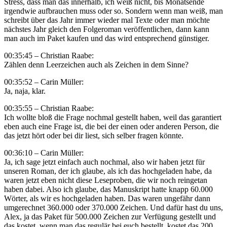
Stress, dass man das innerhalb, ich weiß nicht, bis Monatsende
irgendwie aufbrauchen muss oder so. Sondern wenn man weiß, man
schreibt über das Jahr immer wieder mal Texte oder man möchte
nächstes Jahr gleich den Folgeroman veröffentlichen, dann kann
man auch im Paket kaufen und das wird entsprechend günstiger.
00:35:45 – Christian Raabe:
Zählen denn Leerzeichen auch als Zeichen in dem Sinne?
00:35:52 – Carin Müller:
Ja, naja, klar.
00:35:55 – Christian Raabe:
Ich wollte bloß die Frage nochmal gestellt haben, weil das garantiert
eben auch eine Frage ist, die bei der einen oder anderen Person, die
das jetzt hört oder bei dir liest, sich selber fragen könnte.
00:36:10 – Carin Müller:
Ja, ich sage jetzt einfach auch nochmal, also wir haben jetzt für
unseren Roman, der ich glaube, als ich das hochgeladen habe, da
waren jetzt eben nicht diese Leseproben, die wir noch reingetan
haben dabei. Also ich glaube, das Manuskript hatte knapp 60.000
Wörter, als wir es hochgeladen haben. Das waren ungefähr dann
umgerechnet 360.000 oder 370.000 Zeichen. Und dafür hast du uns,
Alex, ja das Paket für 500.000 Zeichen zur Verfügung gestellt und
das kostet, wenn man das regulär bei euch bestellt, kostet das 200