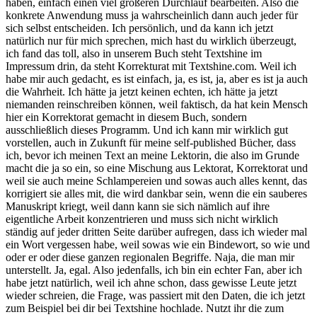
haben, einfach einen viel größeren Durchlauf bearbeiten. Also die
konkrete Anwendung muss ja wahrscheinlich dann auch jeder für
sich selbst entscheiden. Ich persönlich, und da kann ich jetzt
natürlich nur für mich sprechen, mich hast du wirklich überzeugt,
ich fand das toll, also in unserem Buch steht Textshine im
Impressum drin, da steht Korrekturat mit Textshine.com. Weil ich
habe mir auch gedacht, es ist einfach, ja, es ist, ja, aber es ist ja auch
die Wahrheit. Ich hätte ja jetzt keinen echten, ich hätte ja jetzt
niemanden reinschreiben können, weil faktisch, da hat kein Mensch
hier ein Korrektorat gemacht in diesem Buch, sondern
ausschließlich dieses Programm. Und ich kann mir wirklich gut
vorstellen, auch in Zukunft für meine self-published Bücher, dass
ich, bevor ich meinen Text an meine Lektorin, die also im Grunde
macht die ja so ein, so eine Mischung aus Lektorat, Korrektorat und
weil sie auch meine Schlampereien und sowas auch alles kennt, das
korrigiert sie alles mit, die wird dankbar sein, wenn die ein sauberes
Manuskript kriegt, weil dann kann sie sich nämlich auf ihre
eigentliche Arbeit konzentrieren und muss sich nicht wirklich
ständig auf jeder dritten Seite darüber aufregen, dass ich wieder mal
ein Wort vergessen habe, weil sowas wie ein Bindewort, so wie und
oder er oder diese ganzen regionalen Begriffe. Naja, die man mir
unterstellt. Ja, egal. Also jedenfalls, ich bin ein echter Fan, aber ich
habe jetzt natürlich, weil ich ahne schon, dass gewisse Leute jetzt
wieder schreien, die Frage, was passiert mit den Daten, die ich jetzt
zum Beispiel bei dir bei Textshine hochlade. Nutzt ihr die zum