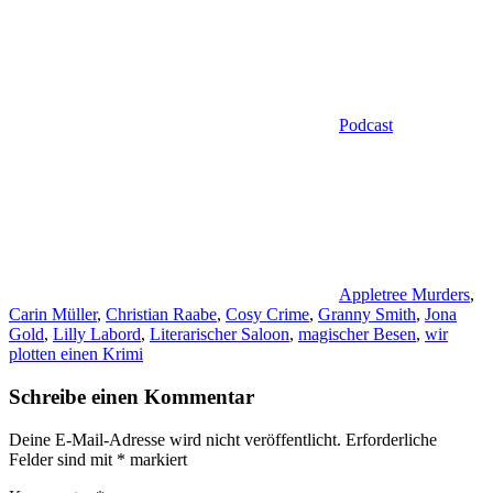
Podcast
Schlagwörter
Appletree Murders
,
Carin Müller
,
Christian Raabe
,
Cosy Crime
,
Granny Smith
,
Jona
Gold
,
Lilly Labord
,
Literarischer Saloon
,
magischer Besen
,
wir
plotten einen Krimi
Schreibe einen Kommentar
Deine E-Mail-Adresse wird nicht veröffentlicht.
Erforderliche
Felder sind mit
*
markiert