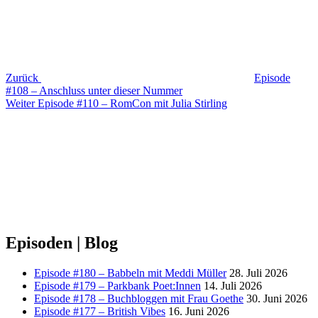
Zurück
Episode
#108 – Anschluss unter dieser Nummer
Nächster
Weiter
Episode #110 – RomCon mit Julia Stirling
Beitrag
Episoden | Blog
Episode #180 – Babbeln mit Meddi Müller
28. Juli 2026
Episode #179 – Parkbank Poet:Innen
14. Juli 2026
Episode #178 – Buchbloggen mit Frau Goethe
30. Juni 2026
Episode #177 – British Vibes
16. Juni 2026