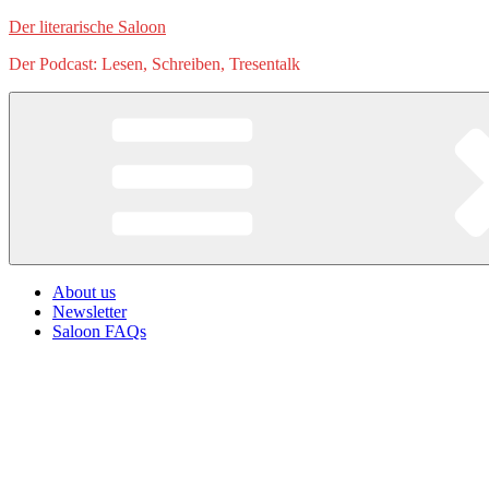
Zum
Der literarische Saloon
Inhalt
Der Podcast: Lesen, Schreiben, Tresentalk
springen
About us
Newsletter
Saloon FAQs