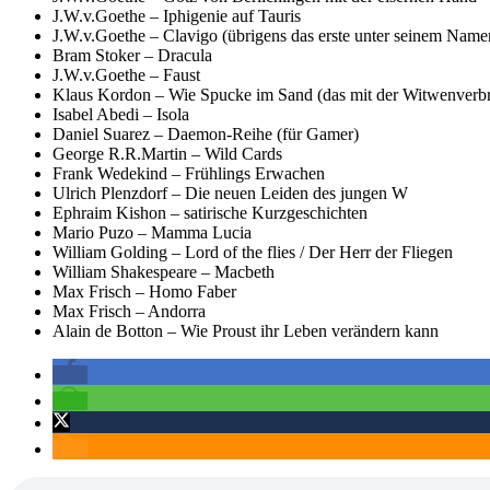
J.W.v.Goethe – Iphigenie auf Tauris
J.W.v.Goethe – Clavigo (übrigens das erste unter seinem Namen
Bram Stoker – Dracula
J.W.v.Goethe – Faust
Klaus Kordon – Wie Spucke im Sand (das mit der Witwenverb
Isabel Abedi – Isola
Daniel Suarez – Daemon-Reihe (für Gamer)
George R.R.Martin – Wild Cards
Frank Wedekind – Frühlings Erwachen
Ulrich Plenzdorf – Die neuen Leiden des jungen W
Ephraim Kishon – satirische Kurzgeschichten
Mario Puzo – Mamma Lucia
William Golding – Lord of the flies / Der Herr der Fliegen
William Shakespeare – Macbeth
Max Frisch – Homo Faber
Max Frisch – Andorra
Alain de Botton – Wie Proust ihr Leben verändern kann