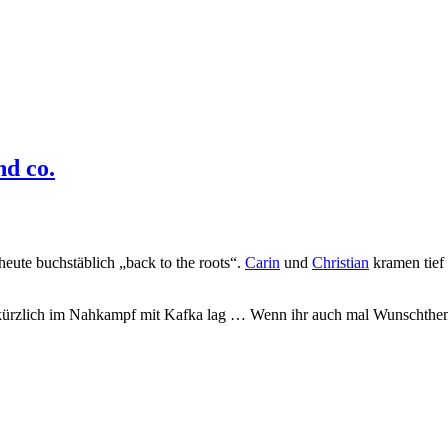
nd co.
heute buchstäblich „back to the roots“.
Carin
und
Christian
kramen tief 
r kürzlich im Nahkampf mit Kafka lag … Wenn ihr auch mal Wunschthem