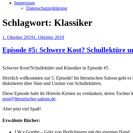
Impressum
Datenschutzerklärung
Schlagwort:
Klassiker
Veröffentlicht
1. Oktober 2019
1. Oktober 2019
am
Episode #5: Schwere Kost? Schullektüre u
Schwere Kost?Schullektüre und Klassiker in Episode #5
Herzlich willkommen zur 5. Episode! Im literarischen Saloon geht es 
diskutieren über Sinn und Unsinn von Schullektüren.
Diese Episode habt ihr Hörerin Kirsten zu verdanken, deren Tochte
post@literarischer-saloon.de
.
Aber jetzt viel Spaß!
Erwähnte Bücher:
J.W.v.Goethe – Götz von Berlichingen mit der eisernen Hand