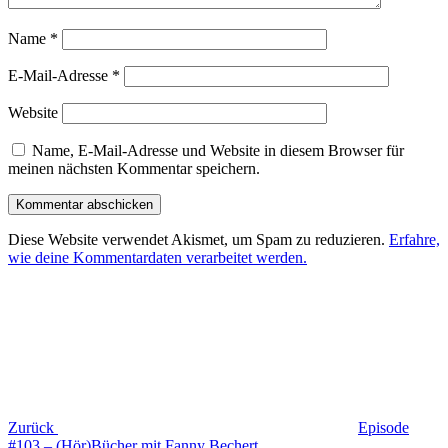
Name
*
E-Mail-Adresse
*
Website
Name, E-Mail-Adresse und Website in diesem Browser für
meinen nächsten Kommentar speichern.
Diese Website verwendet Akismet, um Spam zu reduzieren.
Erfahre,
wie deine Kommentardaten verarbeitet werden.
Beitragsnavigation
Vorheriger
Beitrag
Zurück
Episode
#103 – (Hör)Bücher mit Fanny Bechert