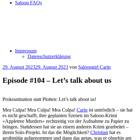
Saloon FAQs
Impressum
Datenschutzerklärung
Veröffentlicht
29. August 2023
29. August 2023
von
Saloongirl Carin
am
Episode #104 – Let’s talk about us
Prokrastination statt Plotten: Let’s talk about us!
Mea Culpa! Mea Culpa! Mea Culpa!
Carin
ist untröstlich – sie hat
es nicht geschafft, ihre geplanten Szenen im Saloon-Krimi
»Appletree Murders« rechtzeitig vor der Aufnahme zu Papier zu
bringen. Stattdessen hat sie an einem anderen Krimi gearbeitet –
ihrem Solo-Projekt. Ist das die Möglichkeit?
Christian
hat es
großmütig aufgenommen und dann das getan, was er ohnehin am