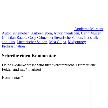
Appletree Murders
,
Autor_innenleben
,
Autorenleben
,
Autorinnenleben
,
Carin Müller
,
Christian Raabe
,
Cosy Crime
,
der literarische Saloon
,
Let’s talk
about us
,
Literarischer Saloon
,
Mea Culpa
,
Midjourney
,
Prokrastination
Schreibe einen Kommentar
Deine E-Mail-Adresse wird nicht veröffentlicht.
Erforderliche
Felder sind mit
*
markiert
Kommentar
*